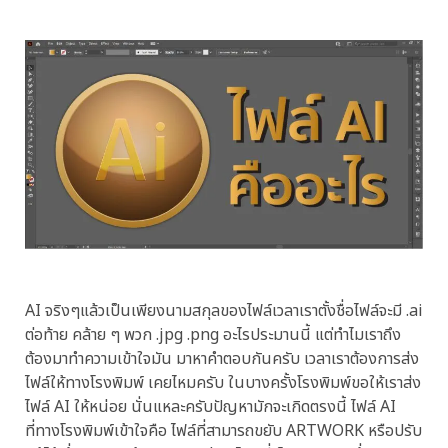
AI จริงๆแล้วเป็นเพียงนามสกุลของไฟล์เวลาเราตั้งชื่อไฟล์จะมี .ai
ต่อท้าย คล้าย ๆ พวก .jpg .png อะไรประมานนี้ แต่ทำไมเราถึง
ต้องมาทำความเข้าใจมัน มาหาคำตอบกันครับ เวลาเราต้องการส่ง
ไฟล์ให้ทางโรงพิมพ์ เคยไหมครับ ในบางครั้งโรงพิมพ์ขอให้เราส่ง
ไฟล์ AI ให้หน่อย นั่นแหละครับปัญหามักจะเกิดตรงนี้ ไฟล์ AI
ที่ทางโรงพิมพ์เข้าใจคือ ไฟล์ที่สามารถขยับ ARTWORK หรือปรับ