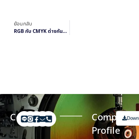
ทางบวก RGB ย่อมาจาก R = Red หรือ
สีแดง
ย้อนกลับ
RGB กับ CMYK ต่างกันอย่างไร?
Contact
Company
Down
Profile